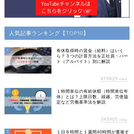
人気記事ランキング【TOP10】
1
有休取得時の賃金（給料）はいく
ら？３つの計算方法を正社員・パー
ト（アルバイト）別に解説
479829
view
2
１時間単位の有給休暇（時間単位年
休）とは？上限日数、繰越、労使協
定など労働基準法を解説
343905
view
3
１日８時間と１週間40時間が重複す