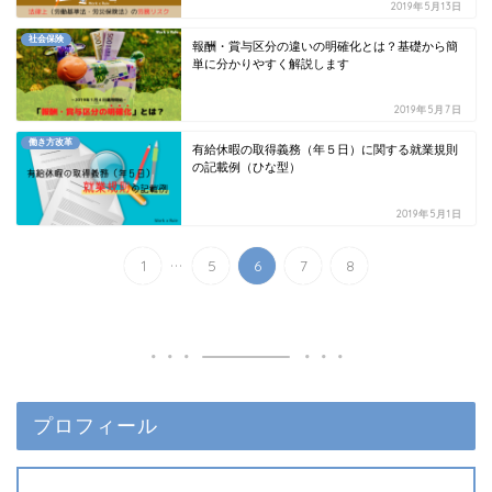
2019年5月13日
社会保険
報酬・賞与区分の違いの明確化とは？基礎から簡
単に分かりやすく解説します
2019年5月7日
働き方改革
有給休暇の取得義務（年５日）に関する就業規則
の記載例（ひな型）
2019年5月1日
...
1
5
6
7
8
プロフィール