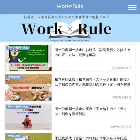
Work×Rule
同一労働同一賃金
同一労働同一賃金における「説明義務」とは？そ
の内容・方法・罰則を解説
2019年8月11日
労働基準法
積立有給休暇（積立保存・ストック休暇）制度と
は？制度の内容と就業規則の規程（定）例を解説
2019年8月4日
同一労働同一賃金
同一労働同一賃金の実務【手当編】ガイドライ
ン・判例を徹底解説
2019年7月27日
労働基準法
未払残業代（賃金）の時効が２年から５年に延