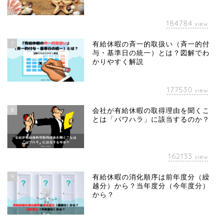
184784
view
7
有給休暇の斉一的取扱い（斉一的付
与・基準日の統一）とは？図解でわ
かりやすく解説
177530
view
8
会社が有給休暇の取得理由を聞くこ
とは「パワハラ」に該当するのか？
162133
view
9
有給休暇の消化順序は前年度分（繰
越分）から？当年度分（今年度分）
から？