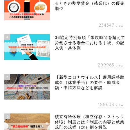
るときの割増賃金（残業代）の優先
順位
234347
view
4
36協定特別条項「限度時間を超えて
労働させる場合における手続」の記
入例・具体例
209965
view
5
【新型コロナウイルス】雇用調整助
成金（休業手当）の要件・助成金
額・申請方法などを解説
188608
view
6
積立有給休暇（積立保存・ストック
休暇）制度とは？制度の内容と就業
規則の規程（定）例を解説