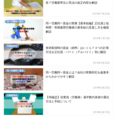
長？労働基準法と民法の改正内容を解説
2019年7月20日
同一労働同一賃金
同一労働同一賃金の実務【基本給編】正社員と短
時間・有期雇用労働者の基本給の見直し方を徹底
解説
2019年7月13日
労働基準法
有休取得時の賃金（給料）はいくら？３つの計算
方法を正社員・パート（アルバイト）別に解説
2019年6月29日
同一労働同一賃金
同一労働同一賃金とは？会社の実務対応を超基本
からわかりやすく解説
2019年6月23日
労働基準法
【36協定】従業員（労働者）過半数代表者の選出
方法と手続について
2019年6月15日