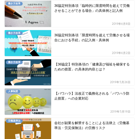
働き方改革
36協定特別条項「臨時的に限度時間を超えて労働
させることができる場合」の具体例と記入例
2019年6月8日
働き方改革
36協定特別条項「限度時間を超えて労働させる場
合における手続」の記入例・具体例
2019年6月2日
働き方改革
【36協定】特別条項の「健康及び福祉を確保する
ための措置」の具体的内容とは？
2019年5月26日
人事制度
【パワハラ】法改正で義務化される「パワハラ防
止措置」への企業対応
2019年5月19日
労働基準法
会社が副業を解禁することによる法律上（労働基
準法・労災保険法）の労務リスク