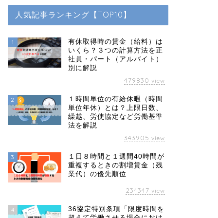
人気記事ランキング【TOP10】
有休取得時の賃金（給料）は
1
いくら？３つの計算方法を正
社員・パート（アルバイト）
別に解説
479830
view
１時間単位の有給休暇（時間
2
単位年休）とは？上限日数、
繰越、労使協定など労働基準
法を解説
343905
view
１日８時間と１週間40時間が
3
重複するときの割増賃金（残
業代）の優先順位
234347
view
36協定特別条項「限度時間を
4
超えて労働させる場合におけ