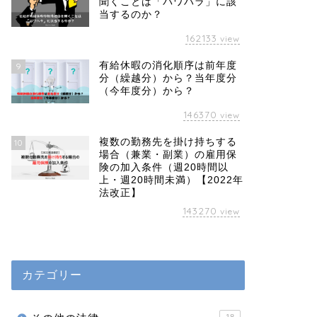
聞くことは「パワハラ」に該
当するのか？
162133
view
有給休暇の消化順序は前年度
9
分（繰越分）から？当年度分
（今年度分）から？
146370
view
複数の勤務先を掛け持ちする
10
場合（兼業・副業）の雇用保
険の加入条件（週20時間以
上・週20時間未満）【2022年
法改正】
143270
view
カテゴリー