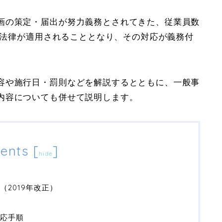
画の策定・届出が努力義務とされてきた、従業員数
も、法律が適用されることとなり、その対応が義務付
容や施行日・罰則などを解説するとともに、一般事
内容についても併せて説明します。
ents
[
]
hide
2019年改正）
応手順