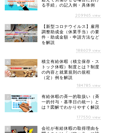
る手続」の記入例・具体例
209965
view
【新型コロナウイルス】雇用
5
調整助成金（休業手当）の要
件・助成金額・申請方法など
を解説
188609
view
積立有給休暇（積立保存・ス
6
トック休暇）制度とは？制度
の内容と就業規則の規程
（定）例を解説
184785
view
有給休暇の斉一的取扱い（斉
7
一的付与・基準日の統一）と
は？図解でわかりやすく解説
177530
view
会社が有給休暇の取得理由を
8