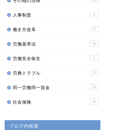
その他の法律
18
人事制度
9
働き方改革
17
労働基準法
41
労働安全衛生
2
労務トラブル
11
同一労働同一賃金
10
社会保険
12
ブログ内検索